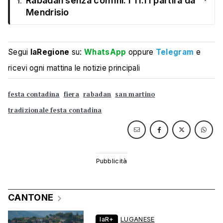
Rabadan senza confini: l’11.11 partirà da
1.
Mendrisio
Segui
laRegione
su:
WhatsApp
oppure
Telegram
e
ricevi ogni mattina le notizie principali
festa contadina
fiera
rabadan
san martino
tradizionale festa contadina
CANTONE
laR+
LUGANESE