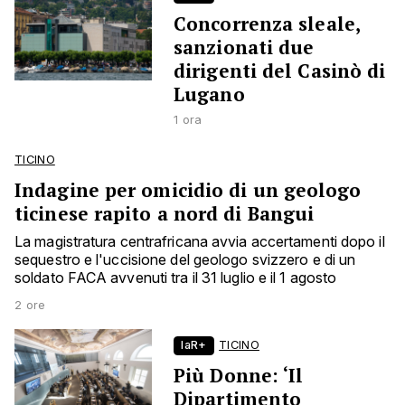
Concorrenza sleale,
sanzionati due
dirigenti del Casinò di
Lugano
1 ora
TICINO
Indagine per omicidio di un geologo
ticinese rapito a nord di Bangui
La magistratura centrafricana avvia accertamenti dopo il
sequestro e l'uccisione del geologo svizzero e di un
soldato FACA avvenuti tra il 31 luglio e il 1 agosto
2 ore
laR+
TICINO
Più Donne: ‘Il
Dipartimento