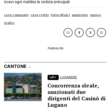
ricevi ogni mattina le notizie principali
casa comunale
casa yvette
fotovoltaici
municipio
museo
stabio
CANTONE
laR+
LUGANESE
Concorrenza sleale,
sanzionati due
dirigenti del Casinò di
Lugano