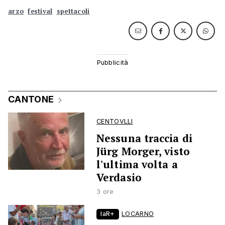
arzo
festival
spettacoli
CANTONE
CENTOVLLI
Nessuna traccia di
Jürg Morger, visto
l'ultima volta a
Verdasio
3 ore
laR+
LOCARNO