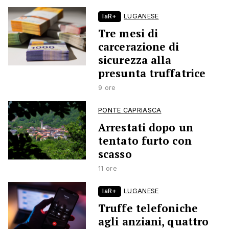
laR+
LUGANESE
Tre mesi di
carcerazione di
sicurezza alla
presunta truffatrice
9 ore
PONTE CAPRIASCA
Arrestati dopo un
tentato furto con
scasso
11 ore
laR+
LUGANESE
Truffe telefoniche
agli anziani, quattro