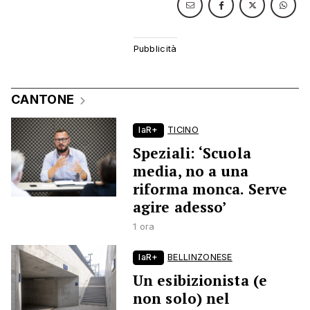
CANTONE
laR+
TICINO
Speziali: ‘Scuola
media, no a una
riforma monca. Serve
agire adesso’
1 ora
laR+
BELLINZONESE
Un esibizionista (e
non solo) nel