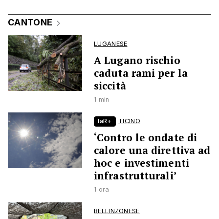
CANTONE
LUGANESE
A Lugano rischio
caduta rami per la
siccità
1 min
laR+
TICINO
‘Contro le ondate di
calore una direttiva ad
hoc e investimenti
infrastrutturali’
1 ora
BELLINZONESE