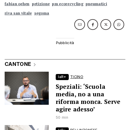
fabian oehen
petizione
pm ecorecycling
pneumatici
riva san vitale
segoma
CANTONE
laR+
TICINO
Speziali: ‘Scuola
media, no a una
riforma monca. Serve
agire adesso’
50 min