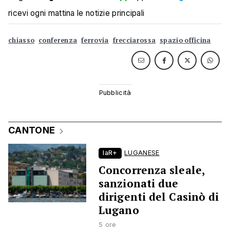
ricevi ogni mattina le notizie principali
chiasso
conferenza
ferrovia
frecciarossa
spazio officina
CANTONE
laR+
LUGANESE
Concorrenza sleale,
sanzionati due
dirigenti del Casinò di
Lugano
5 ore