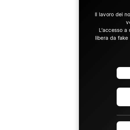
Il lavoro dei n
v
L’accesso a 
libera da fake 