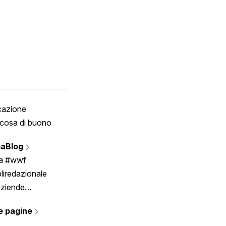
cazione
Tombola
cosa di buono
Fumetto
Vignette
aBlog
Scrivici
ia #wwf
liredazionale
aziende
rmano
e pagine