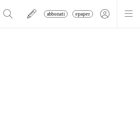
abbonati
epaper