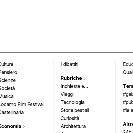
Culture
I dibattiti
Edu
Pensiero
Qual
Rubriche
Scienze
Inchieste e
Tem
Società
approfondimenti
Viaggi
#ga
Musica
Tecnologia
#pub
Locarno Film Festival
Storie bestiali
#le 
Castellinaria
Curiosità
info
Altr
Economia
Architettura
24h