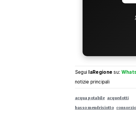
Segui
laRegione
su:
What
notizie principali
acqua potabile
acquedotti
basso mendrisiotto
consorzi