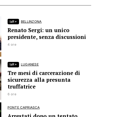
laR+
BELLINZONA
Renato Sergi: un unico
presidente, senza discussioni
4 ore
laR+
LUGANESE
Tre mesi di carcerazione di
sicurezza alla presunta
truffatrice
6 ore
PONTE CAPRIASCA
Arrestati dopo un tentato