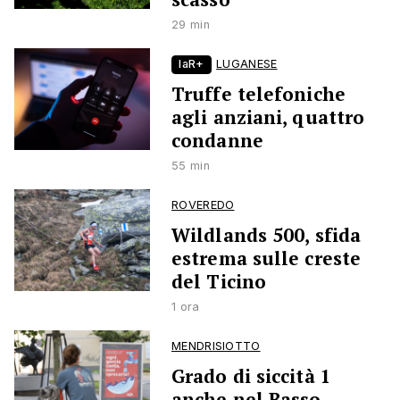
29 min
laR+
LUGANESE
Truffe telefoniche
agli anziani, quattro
condanne
55 min
ROVEREDO
Wildlands 500, sfida
estrema sulle creste
del Ticino
1 ora
MENDRISIOTTO
Grado di siccità 1
anche nel Basso