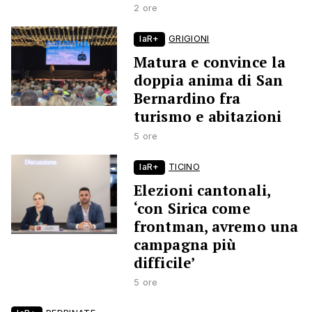
2 ore
laR+
GRIGIONI
Matura e convince la
doppia anima di San
Bernardino fra
turismo e abitazioni
5 ore
laR+
TICINO
Elezioni cantonali,
‘con Sirica come
frontman, avremo una
campagna più
difficile’
5 ore