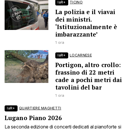
laR+
TICINO
La polizia e il viavai
dei ministri.
‘Istituzionalmente è
imbarazzante’
1 ora
laR+
LOCARNESE
Portigon, altro crollo:
frassino di 22 metri
cade a pochi metri dai
tavolini del bar
1 ora
laR+
QUARTIERE MAGHETTI
Lugano Piano 2026
La seconda edizione di concerti dedicati al pianoforte si