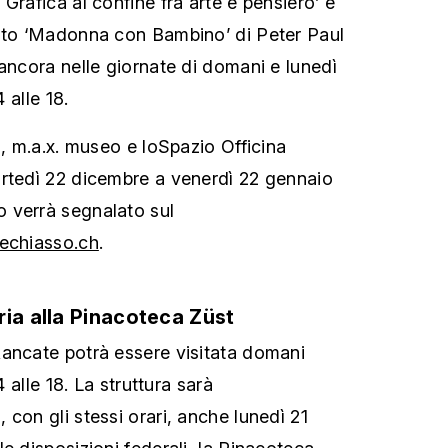
Grafica al confine fra arte e pensiero’ e
ento ‘Madonna con Bambino’ di Peter Paul
 ancora nelle giornate di domani e lunedì
4 alle 18.
i, m.a.x. museo e loSpazio Officina
artedì 22 dicembre a venerdì 22 gennaio
 verrà segnalato sul
echiasso.ch
.
ria alla Pinacoteca Züst
ancate potrà essere visitata domani
4 alle 18. La struttura sarà
con gli stessi orari, anche lunedì 21