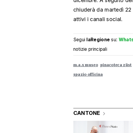
dicembre. A seguito dell
chiuderà da martedì 22
attivi i canali social.
Segui
laRegione
su:
What
notizie principali
m.a.x museo
pinacoteca züst
spazio officina
CANTONE