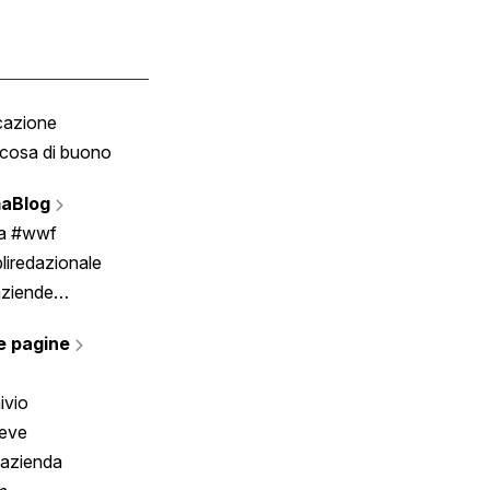
cazione
Tombola
cosa di buono
Fumetto
Vignette
aBlog
Scrivici
ia #wwf
liredazionale
aziende
rmano
e pagine
ivio
reve
 azienda