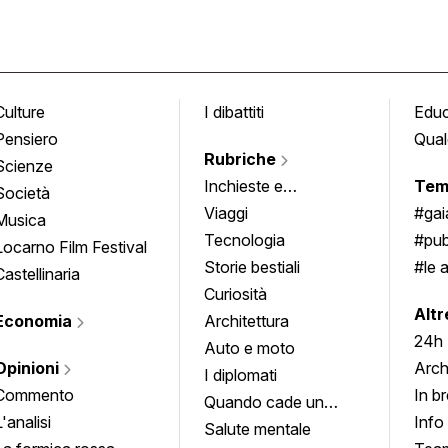
Culture
I dibattiti
Edu
Pensiero
Qual
Rubriche
Scienze
Inchieste e
Tem
Società
approfondimenti
Viaggi
#ga
Musica
Tecnologia
#pub
Locarno Film Festival
Storie bestiali
#le 
Castellinaria
Curiosità
info
Altr
Economia
Architettura
24h
Auto e moto
Opinioni
Arch
I diplomati
Commento
In b
Quando cade un
L'analisi
Info
quadro
Salute mentale