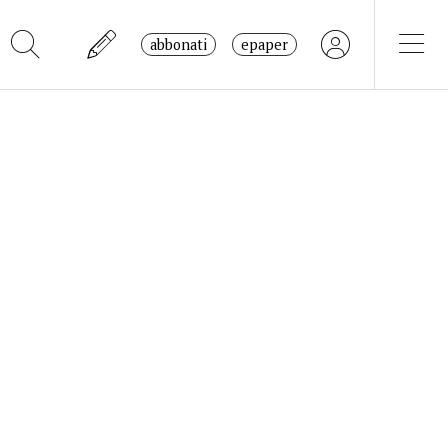
abbonati
epaper