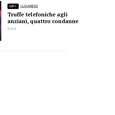
laR+
LUGANESE
Truffe telefoniche agli
anziani, quattro condanne
6 ore