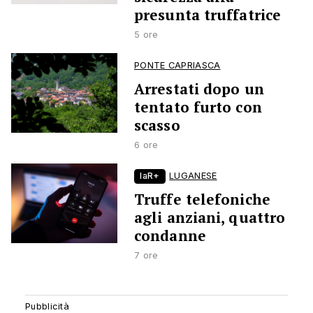
presunta truffatrice
5 ore
PONTE CAPRIASCA
Arrestati dopo un
tentato furto con
scasso
6 ore
laR+
LUGANESE
Truffe telefoniche
agli anziani, quattro
condanne
7 ore