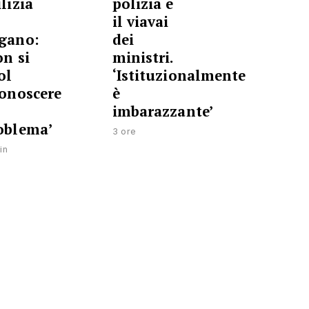
lizia
polizia e
il viavai
gano:
dei
on si
ministri.
ol
‘Istituzionalmente
conoscere
è
imbarazzante’
oblema’
3 ore
in