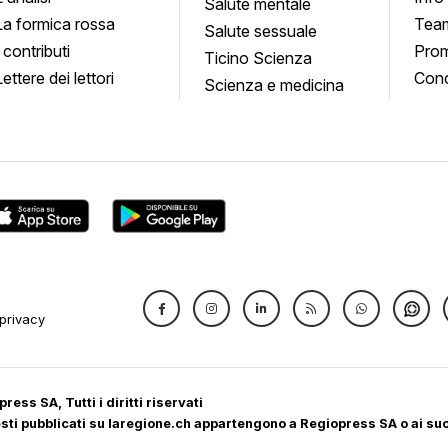
quadro
Salute mentale
La formica rossa
Tea
Salute sessuale
I contributi
Prom
Ticino Scienza
Lettere dei lettori
Conc
Scienza e medicina
privacy
ress SA, Tutti i diritti riservati
 testi pubblicati su laregione.ch appartengono a Regiopress SA o ai suoi