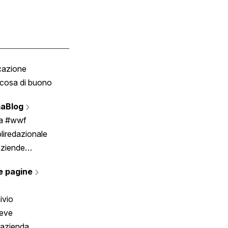
cazione
Tombola
cosa di buono
Fumetto
Vignette
aBlog
Scrivici
ia #wwf
liredazionale
aziende
rmano
e pagine
ivio
reve
 azienda