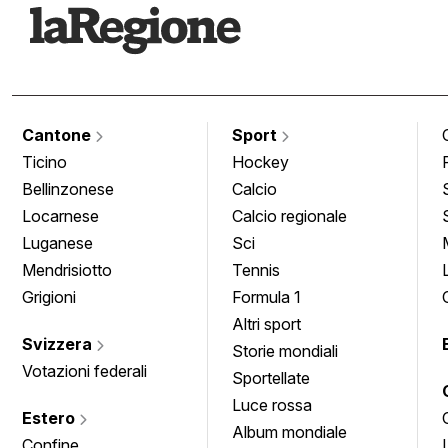
Cantone
Sport
Ticino
Hockey
Bellinzonese
Calcio
Locarnese
Calcio regionale
Luganese
Sci
Mendrisiotto
Tennis
Grigioni
Formula 1
Altri sport
Svizzera
Storie mondiali
Votazioni federali
Sportellate
Luce rossa
Estero
Album mondiale
Confine