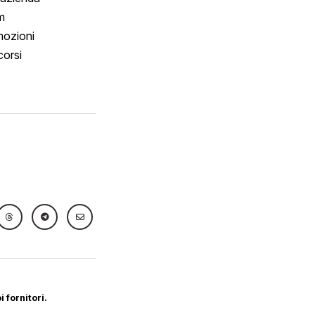
m
ozioni
orsi
 fornitori.