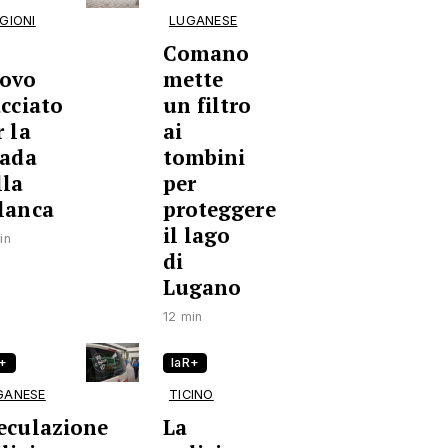
GIONI
LUGANESE
n
Comano
ovo
mette
acciato
un filtro
r la
ai
rada
tombini
lla
per
lanca
proteggere
il lago
in
di
Lugano
12 min
R+
laR+
GANESE
TICINO
eculazione
La