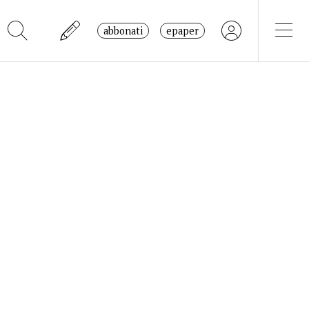
abbonati
epaper