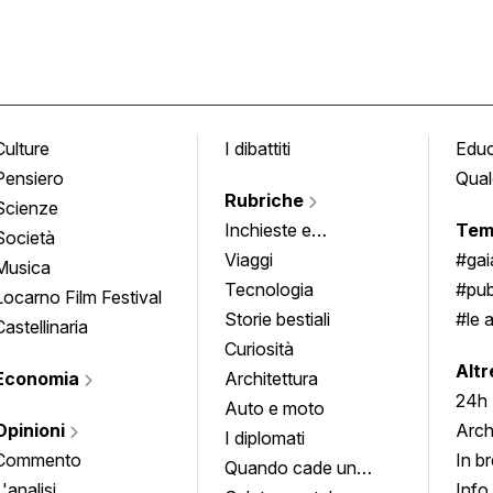
Culture
I dibattiti
Edu
Pensiero
Qual
Rubriche
Scienze
Inchieste e
Tem
Società
approfondimenti
Viaggi
#ga
Musica
Tecnologia
#pub
Locarno Film Festival
Storie bestiali
#le 
Castellinaria
Curiosità
info
Altr
Economia
Architettura
24h
Auto e moto
Opinioni
Arch
I diplomati
Commento
In b
Quando cade un
L'analisi
Info