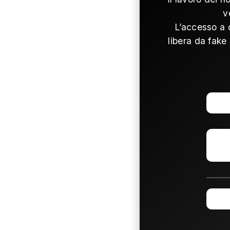
v
L’accesso a 
libera da fake 