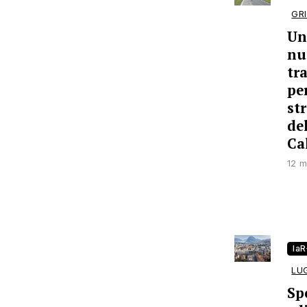
GRI
U
nu
tr
pe
st
de
Ca
12 m
la
LU
Sp