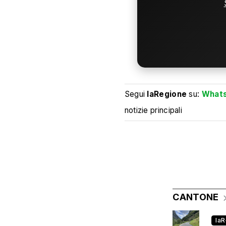
Segui
laRegione
su:
What
notizie principali
CANTONE
la