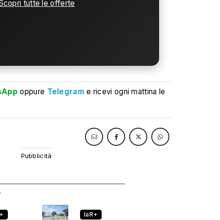
Scopri tutte le offerte
sApp
oppure
Telegram
e ricevi ogni mattina le
R+
laR+