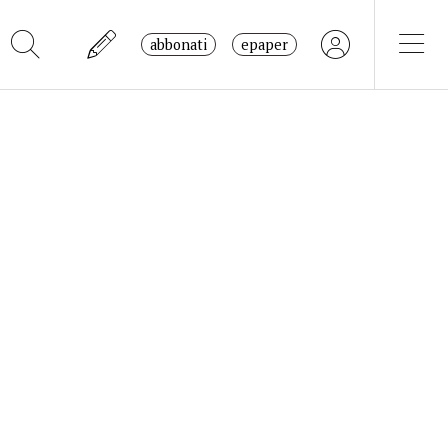
abbonati
epaper