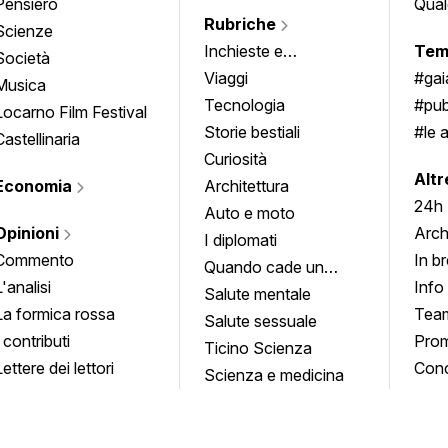
Pensiero
Qual
Rubriche
Scienze
Inchieste e
Tem
Società
approfondimenti
Viaggi
#ga
Musica
Tecnologia
#pub
Locarno Film Festival
Storie bestiali
#le 
Castellinaria
Curiosità
info
Altr
Economia
Architettura
24h
Auto e moto
Opinioni
Arch
I diplomati
Commento
In b
Quando cade un
L'analisi
Info
quadro
Salute mentale
La formica rossa
Tea
Salute sessuale
I contributi
Prom
Ticino Scienza
Lettere dei lettori
Conc
Scienza e medicina