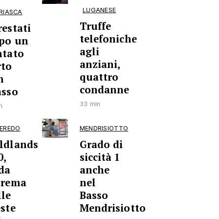
LUGANESE
RIASCA
Truffe
restati
telefoniche
po un
agli
ntato
anziani,
rto
quattro
n
condanne
asso
33 min
n
EREDO
MENDRISIOTTO
ldlands
Grado di
0,
siccità 1
ida
anche
trema
nel
lle
Basso
este
Mendrisiotto