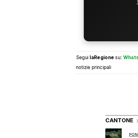
Segui
laRegione
su:
What
notizie principali
CANTONE
PON