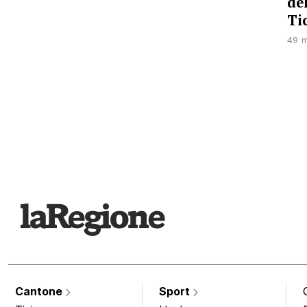
de
Ti
49 m
Cantone
Sport