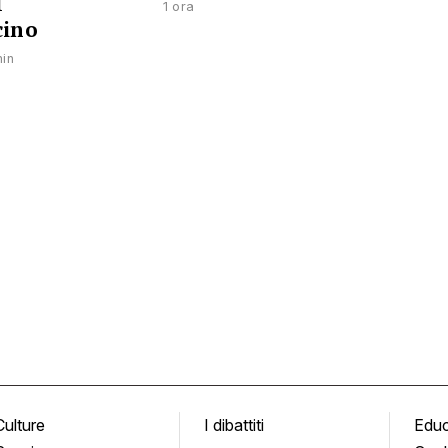
l
1 ora
cino
in
Culture
I dibattiti
Edu