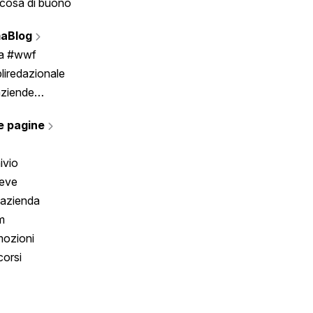
cosa di buono
Fumetto
Vignette
aBlog
Scrivici
ia #wwf
liredazionale
aziende
rmano
e pagine
ivio
reve
 azienda
m
ozioni
orsi