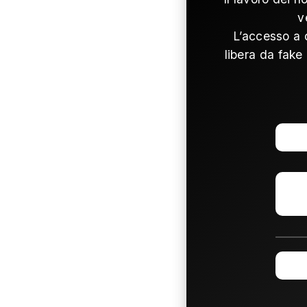
v
L’accesso a 
libera da fake 