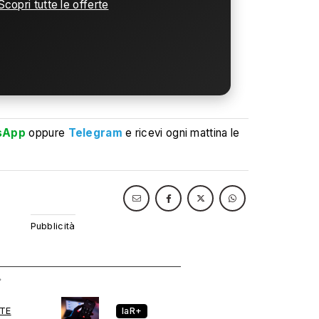
Scopri tutte le offerte
sApp
oppure
Telegram
e ricevi ogni mattina le
TE
laR+