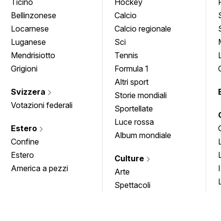
Ticino
Hockey
Bellinzonese
Calcio
Locarnese
Calcio regionale
Luganese
Sci
Mendrisiotto
Tennis
Grigioni
Formula 1
Altri sport
Svizzera
Storie mondiali
Votazioni federali
Sportellate
Luce rossa
Estero
Album mondiale
Confine
Estero
Culture
America a pezzi
Arte
Spettacoli