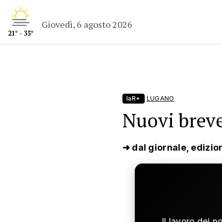
Giovedì, 6 agosto 2026
21° - 35°
laR+
LUGANO
Nuovi breve
➜ dal giornale, edizio
Il lavoro dei n