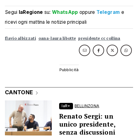
Segui
laRegione
su:
WhatsApp
oppure
Telegram
e
ricevi ogni mattina le notizie principali
flavio albizzati
oana-laura libotte
presidente cc collina
CANTONE
laR+
BELLINZONA
Renato Sergi: un
unico presidente,
senza discussioni