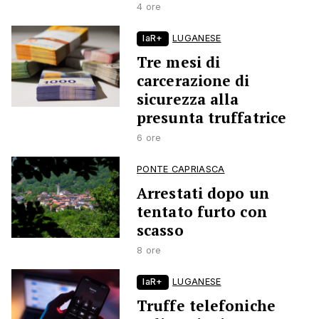
4 ore
laR+
LUGANESE
Tre mesi di
carcerazione di
sicurezza alla
presunta truffatrice
6 ore
PONTE CAPRIASCA
Arrestati dopo un
tentato furto con
scasso
8 ore
laR+
LUGANESE
Truffe telefoniche