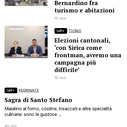
Bernardino fra
turismo e abitazioni
10 min
laR+
TICINO
Elezioni cantonali,
‘con Sirica come
frontman, avremo una
campagna più
difficile’
10 min
laR+
PEDRINATE
Sagra di Santo Stefano
Maialino al forno, costine, insaccati e altre specialità
culinarie: sono le gustose ...
45 min