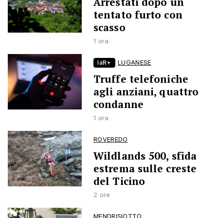
Arrestati dopo un
tentato furto con
scasso
1 ora
laR+
LUGANESE
Truffe telefoniche
agli anziani, quattro
condanne
1 ora
ROVEREDO
Wildlands 500, sfida
estrema sulle creste
del Ticino
2 ore
MENDRISIOTTO