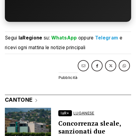
Segui
laRegione
su:
WhatsApp
oppure
Telegram
e
ricevi ogni mattina le notizie principali
CANTONE
laR+
LUGANESE
Concorrenza sleale,
sanzionati due