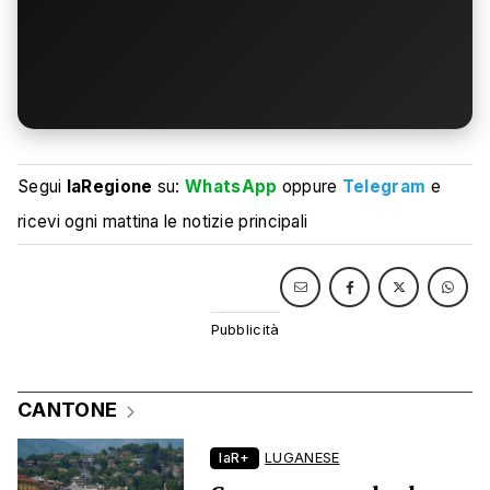
Segui
laRegione
su:
WhatsApp
oppure
Telegram
e
ricevi ogni mattina le notizie principali
CANTONE
laR+
LUGANESE