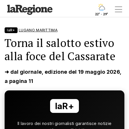
22° - 29°
laR+
LUGANO MARITTIMA
Torna il salotto estivo
alla foce del Cassarate
➜ dal giornale, edizione del 19 maggio 2026,
a pagina 11
laR+
Il lavoro dei nostri giornalisti garantisce notizie