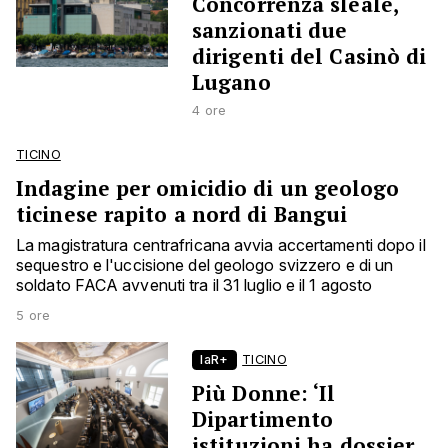
Concorrenza sleale,
sanzionati due
dirigenti del Casinò di
Lugano
4 ore
TICINO
Indagine per omicidio di un geologo
ticinese rapito a nord di Bangui
La magistratura centrafricana avvia accertamenti dopo il
sequestro e l'uccisione del geologo svizzero e di un
soldato FACA avvenuti tra il 31 luglio e il 1 agosto
5 ore
laR+
TICINO
Più Donne: ‘Il
Dipartimento
istituzioni ha dossier