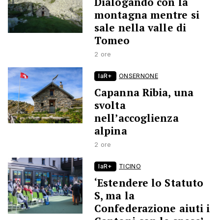
Dialogando con la
montagna mentre si
sale nella valle di
Tomeo
2 ore
laR+
ONSERNONE
Capanna Ribia, una
svolta
nell’accoglienza
alpina
2 ore
laR+
TICINO
‘Estendere lo Statuto
S, ma la
Confederazione aiuti i