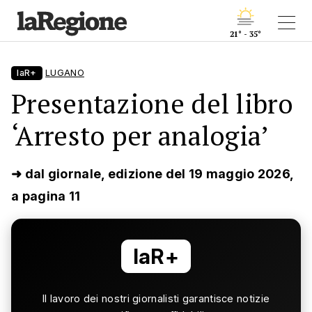
21° - 35°
laR+
LUGANO
Presentazione del libro
‘Arresto per analogia’
➜ dal giornale, edizione del 19 maggio 2026,
a pagina 11
laR+
Il lavoro dei nostri giornalisti garantisce notizie