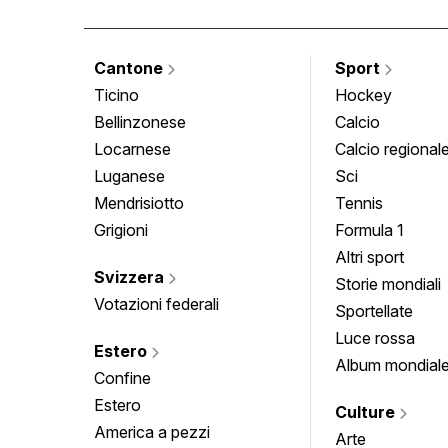
Cantone
Sport
Ticino
Hockey
Bellinzonese
Calcio
Locarnese
Calcio regional
Luganese
Sci
Mendrisiotto
Tennis
Grigioni
Formula 1
Altri sport
Svizzera
Storie mondiali
Votazioni federali
Sportellate
Luce rossa
Estero
Album mondial
Confine
Estero
Culture
America a pezzi
Arte