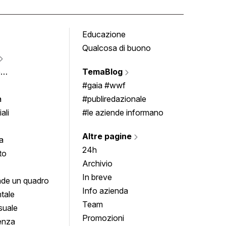
Educazione
Tomb
Qualcosa di buono
Fumet
Vigne
e
TemaBlog
Scrivi
imenti
#gaia #wwf
a
#publiredazionale
ali
#le aziende informano
Altre pagine
a
24h
to
Archivio
In breve
de un quadro
Info azienda
tale
Team
suale
Promozioni
enza