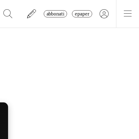
abbonati
epaper