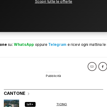
Scopri tutte le offerte
ione
su:
WhatsApp
oppure
Telegram
e ricevi ogni mattina le
CANTONE
laR+
TICINO