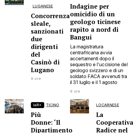
Indagine per
LUGANESE
omicidio di un
Concorrenza
geologo ticinese
sleale,
rapito a nord di
sanzionati
Bangui
due
dirigenti
La magistratura
centrafricana avvia
del
accertamenti dopo il
Casinò di
sequestro e l'uccisione del
Lugano
geologo svizzero e di un
soldato FACA avvenuti tra
9 ore
il 31 luglio e il 1 agosto
9 ore
laR+
TICINO
LOCARNESE
Più
La
Donne: ‘Il
Cooperativ
Dipartimento
Radice nel