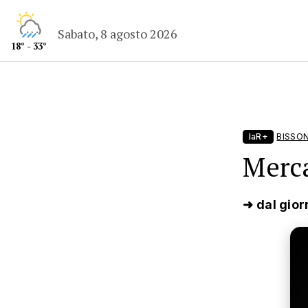
Sabato, 8 agosto 2026
18° - 33°
laR+
BISSO
Merca
➜ dal gior