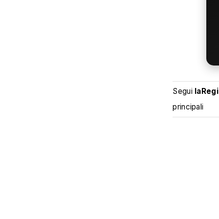
Segui
laReg
principali