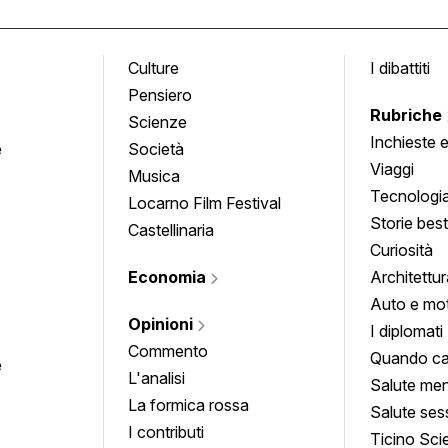
Culture
I dibattiti
Pensiero
Rubriche
Scienze
Inchieste 
e
Società
approfond
Viaggi
Musica
Tecnologi
Locarno Film Festival
Storie besti
Castellinaria
Curiosità
Economia
Architettur
Auto e mo
Opinioni
I diplomati
Commento
Quando ca
e
L'analisi
Salute men
La formica rossa
Salute ses
I contributi
Ticino Sci