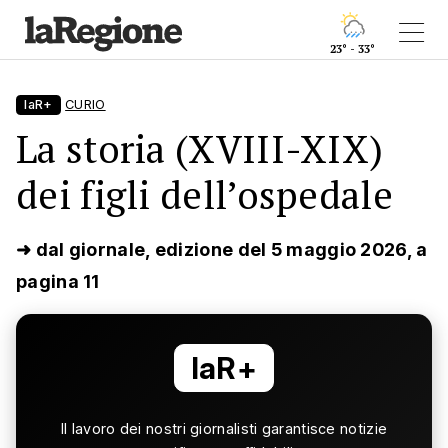
23° - 33°
laR+
CURIO
La storia (XVIII-XIX)
dei figli dell’ospedale
➜ dal giornale, edizione del 5 maggio 2026, a
pagina 11
laR+
Il lavoro dei nostri giornalisti garantisce notizie