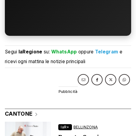
Segui
laRegione
su:
WhatsApp
oppure
Telegram
e
ricevi ogni mattina le notizie principali
CANTONE
laR+
BELLINZONA