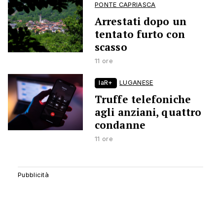
PONTE CAPRIASCA
Arrestati dopo un
tentato furto con
scasso
11 ore
laR+
LUGANESE
Truffe telefoniche
agli anziani, quattro
condanne
11 ore