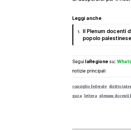
Leggi anche
Il Plenum docenti d
1.
popolo palestines
Segui
laRegione
su:
What
notizie principali
consiglio federale
diritto int
gaza
lettera
plenum docenti l