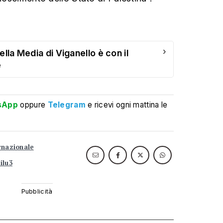
›
ella Media di Viganello è con il
e
sApp
oppure
Telegram
e ricevi ogni mattina le
ernazionale
ilu3