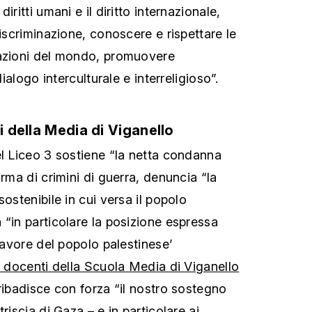
iritti umani e il diritto internazionale,
discriminazione, conoscere e rispettare le
lazioni del mondo, promuovere
dialogo interculturale e interreligioso”.
ti della Media di Viganello
el Liceo 3 sostiene “la netta condanna
orma di crimini di guerra, denuncia “la
sostenibile in cui versa il popolo
 “in particolare la posizione espressa
 favore del popolo palestinese’
o docenti della Scuola Media di Viganello
ribadisce con forza “il nostro sostegno
riscia di Gaza – e in particolare ai