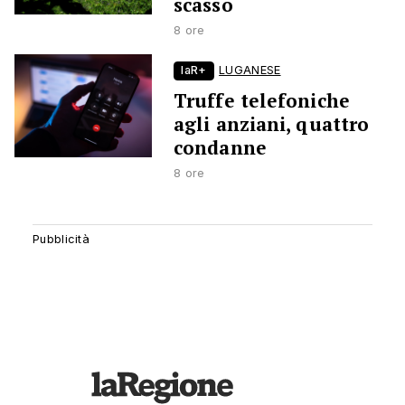
scasso
8 ore
laR+
LUGANESE
Truffe telefoniche
agli anziani, quattro
condanne
8 ore