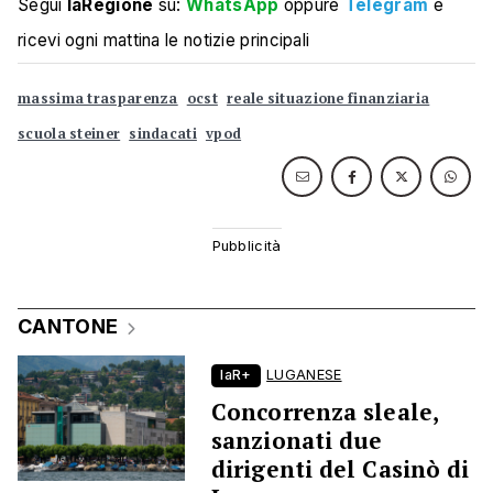
Segui
laRegione
su:
WhatsApp
oppure
Telegram
e
ricevi ogni mattina le notizie principali
massima trasparenza
ocst
reale situazione finanziaria
scuola steiner
sindacati
vpod
CANTONE
laR+
LUGANESE
Concorrenza sleale,
sanzionati due
dirigenti del Casinò di