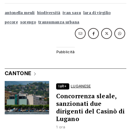
antonella meuli
biodiversità
ivan sasu
lara di virgilio
pecore
sorengo
transumanza urbana
CANTONE
laR+
LUGANESE
Concorrenza sleale,
sanzionati due
dirigenti del Casinò di
Lugano
1 ora