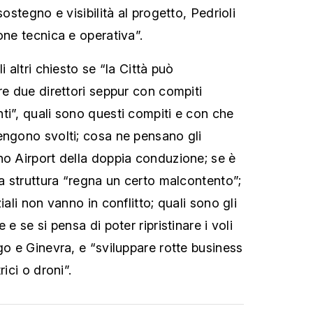
sostegno e visibilità al progetto, Pedrioli
one tecnica e operativa”.
i altri chiesto se “la Città può
re due direttori seppur con compiti
ti”, quali sono questi compiti e con che
engono svolti; cosa ne pensano gli
no Airport della doppia conduzione; se è
la struttura “regna un certo malcontento”;
iali non vanno in conflitto; quali sono gli
 e se si pensa di poter ripristinare i voli
go e Ginevra, e “sviluppare rotte business
rici o droni”.