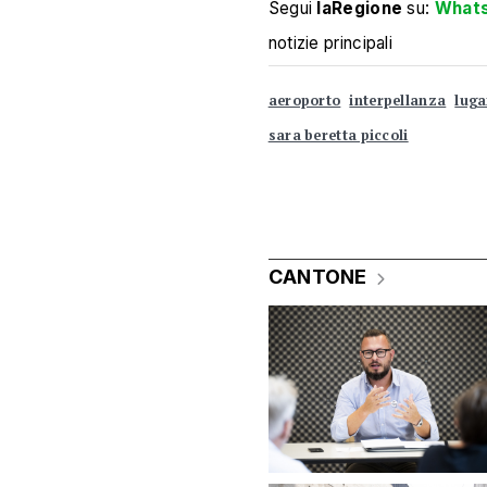
Segui
laRegione
su:
What
notizie principali
aeroporto
interpellanza
luga
sara beretta piccoli
CANTONE