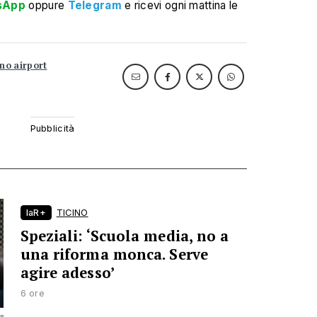
sApp
oppure
Telegram
e ricevi ogni mattina le
no airport
laR+
TICINO
Speziali: ‘Scuola media, no a
una riforma monca. Serve
agire adesso’
6 ore