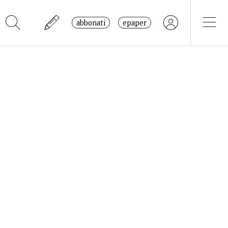
abbonati
epaper