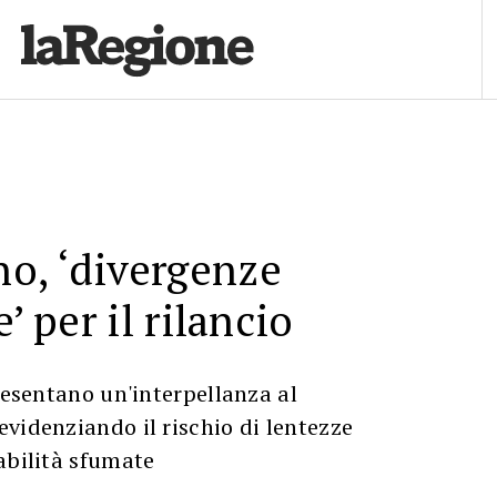
o, ‘divergenze
e’ per il rilancio
presentano un'interpellanza al
videnziando il rischio di lentezze
abilità sfumate