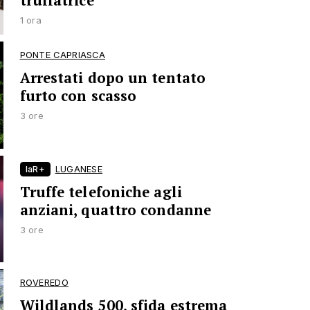
truffatrice
1 ora
PONTE CAPRIASCA
Arrestati dopo un tentato
furto con scasso
3 ore
laR+
LUGANESE
Truffe telefoniche agli
anziani, quattro condanne
3 ore
ROVEREDO
Wildlands 500, sfida estrema