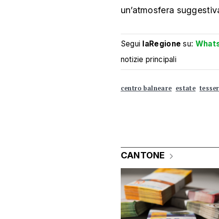
un’atmosfera suggestiva
Segui
laRegione
su:
What
notizie principali
centro balneare
estate
tesse
CANTONE