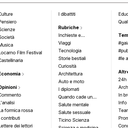
Culture
I dibattiti
Edu
Pensiero
Qual
Rubriche
Scienze
Inchieste e
Tem
Società
approfondimenti
Viaggi
#ga
Musica
Tecnologia
#pub
Locarno Film Festival
Storie bestiali
#le 
Castellinaria
Curiosità
info
Altr
Economia
Architettura
24h
Auto e moto
Opinioni
Arch
I diplomati
Commento
In b
Quando cade un
L'analisi
Info
quadro
Salute mentale
La formica rossa
Tea
Salute sessuale
I contributi
Prom
Ticino Scienza
Lettere dei lettori
Conc
Scienza e medicina