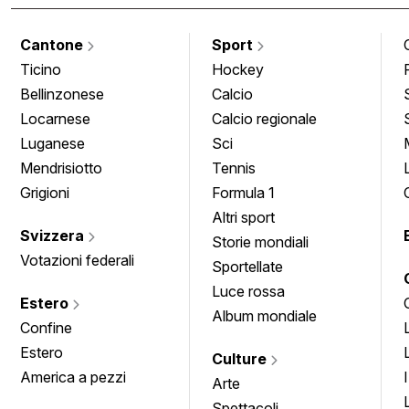
Cantone
Sport
Ticino
Hockey
Bellinzonese
Calcio
Locarnese
Calcio regionale
Luganese
Sci
Mendrisiotto
Tennis
Grigioni
Formula 1
Altri sport
Svizzera
Storie mondiali
Votazioni federali
Sportellate
Luce rossa
Estero
Album mondiale
Confine
Estero
Culture
America a pezzi
Arte
Spettacoli