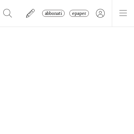
abbonati
epaper