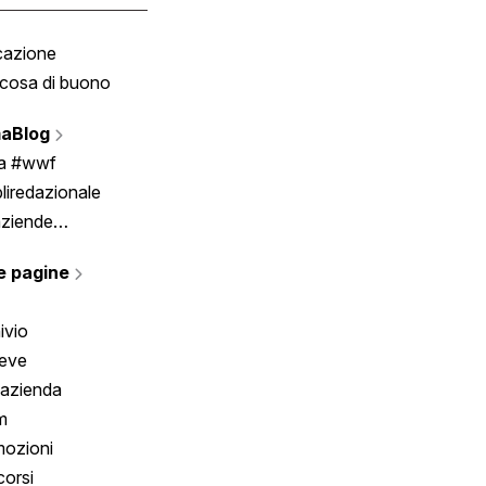
cazione
Tombola
cosa di buono
Fumetto
Vignette
aBlog
Scrivici
ia #wwf
liredazionale
aziende
rmano
e pagine
ivio
reve
 azienda
m
ozioni
orsi