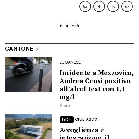
CANTONE
LUGANESE
Incidente a Mezzovico,
Andrea Censi positivo
all’alcol test con 1,1
mg/l
9 ore
laR+
GIUBIASCO
Accoglienza e
integrazione, il