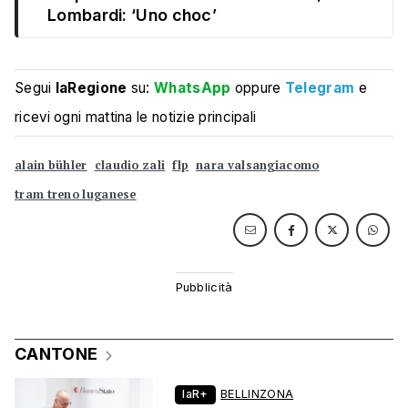
Lombardi: ‘Uno choc’
Segui
laRegione
su:
WhatsApp
oppure
Telegram
e
ricevi ogni mattina le notizie principali
alain bühler
claudio zali
flp
nara valsangiacomo
tram treno luganese
CANTONE
laR+
BELLINZONA