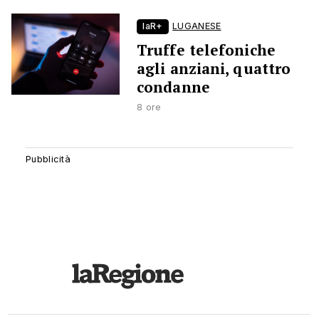
laR+
LUGANESE
Truffe telefoniche
agli anziani, quattro
condanne
8 ore