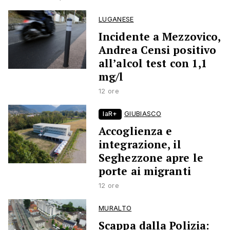
LUGANESE
Incidente a Mezzovico,
Andrea Censi positivo
all’alcol test con 1,1
mg/l
12 ore
laR+
GIUBIASCO
Accoglienza e
integrazione, il
Seghezzone apre le
porte ai migranti
12 ore
MURALTO
Scappa dalla Polizia: