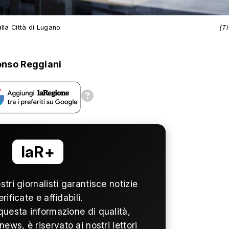
lla Città di Lugano
(T
onso Reggiani
laR+
ostri giornalisti garantisce notizie
erificate e affidabili.
questa informazione di qualità,
news, è riservato ai nostri lettori