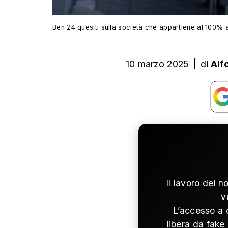
Ben 24 quesiti sulla società che appartiene al 100% a
10 marzo 2025
|
di
Alf
Il lavoro dei n
v
L’accesso a 
libera da fake 