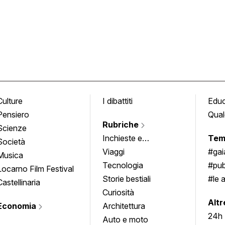
Culture
I dibattiti
Edu
Pensiero
Qual
Rubriche
Scienze
Inchieste e
Tem
Società
approfondimenti
Viaggi
#ga
Musica
Tecnologia
#pub
Locarno Film Festival
Storie bestiali
#le 
Castellinaria
Curiosità
info
Altr
Economia
Architettura
24h
Auto e moto