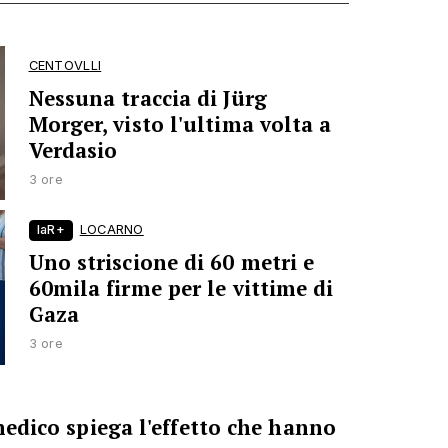
CENTOVLLI
Nessuna traccia di Jürg
Morger, visto l'ultima volta a
Verdasio
3 ore
laR+
LOCARNO
Uno striscione di 60 metri e
60mila firme per le vittime di
Gaza
3 ore
 medico spiega l'effetto che hanno