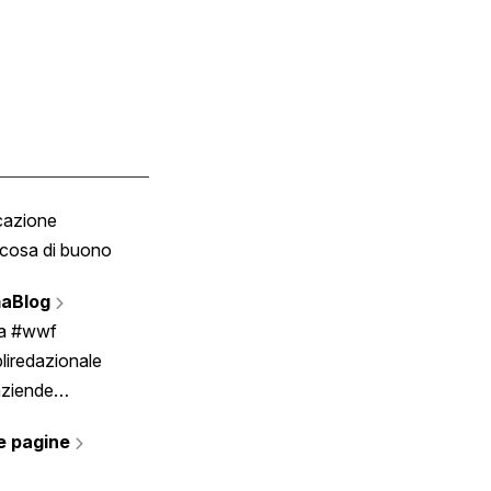
cazione
Tombola
cosa di buono
Fumetto
Vignette
aBlog
Scrivici
ia #wwf
liredazionale
aziende
rmano
e pagine