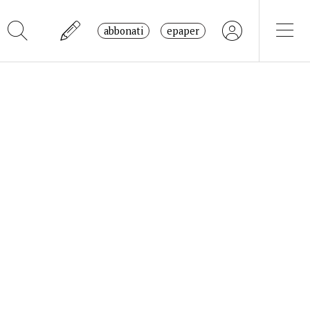
abbonati
epaper