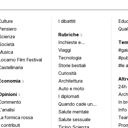
Culture
I dibattiti
Edu
Pensiero
Qual
Rubriche
Scienze
Inchieste e
Tem
Società
approfondimenti
Viaggi
#ga
Musica
Tecnologia
#pub
Locarno Film Festival
Storie bestiali
#le 
Castellinaria
Curiosità
info
Altr
Economia
Architettura
24h
Auto e moto
Opinioni
Arch
I diplomati
Commento
In b
Quando cade un
L'analisi
Info
quadro
Salute mentale
La formica rossa
Tea
Salute sessuale
I contributi
Prom
Ticino Scienza