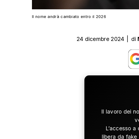
Il nome andrà cambiato entro il 2026
24 dicembre 2024
|
di
Il lavoro dei n
v
L’accesso a 
libera da fake 