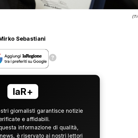
(T
Mirko Sebastiani
laR+
ostri giornalisti garantisce notizie
erificate e affidabili.
questa informazione di qualità,
news, è riservato ai nostri lettori