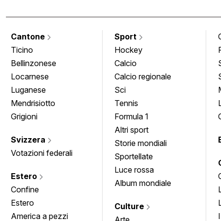
Cantone
Sport
Ticino
Hockey
Bellinzonese
Calcio
Locarnese
Calcio regionale
Luganese
Sci
Mendrisiotto
Tennis
Grigioni
Formula 1
Altri sport
Svizzera
Storie mondiali
Votazioni federali
Sportellate
Luce rossa
Estero
Album mondiale
Confine
Estero
Culture
America a pezzi
Arte