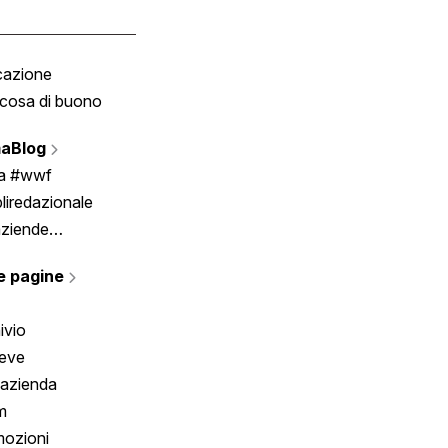
cazione
Tombola
cosa di buono
Fumetto
Vignette
aBlog
Scrivici
ia #wwf
liredazionale
aziende
rmano
e pagine
ivio
reve
 azienda
m
ozioni