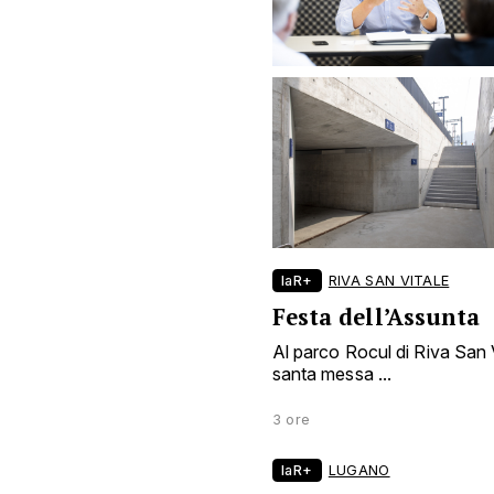
laR+
RIVA SAN VITALE
Festa dell’Assunta
Al parco Rocul di Riva San Vi
santa messa ...
3 ore
laR+
LUGANO