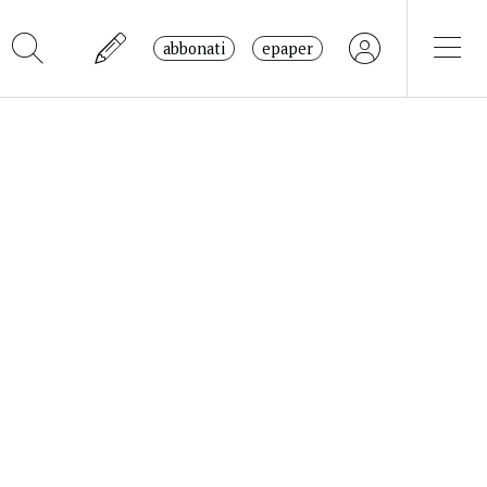
abbonati
epaper