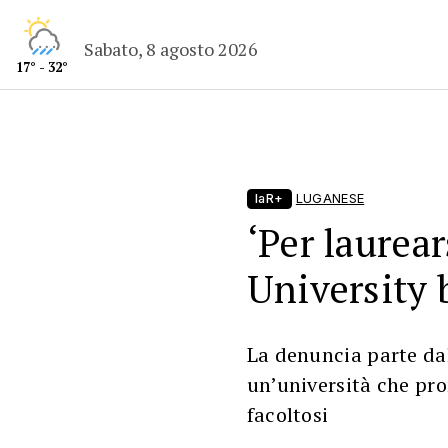
Sabato, 8 agosto 2026
17° - 32°
laR+
LUGANESE
‘Per laurear
University b
La denuncia parte dal
un’università che pro
facoltosi