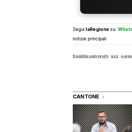
Segui
laRegione
su:
What
notizie principali
franklin university
nzz
sore
CANTONE