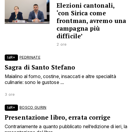
Elezioni cantonali,
‘con Sirica come
frontman, avremo una
campagna più
difficile’
2 ore
laR+
PEDRINATE
Sagra di Santo Stefano
Maialino al forno, costine, insaccati e altre specialità
culinarie: sono le gustose ...
3 ore
laR+
BOSCO GURIN
Presentazione libro, errata corrige
Contrariamente a quanto pubblicato nell’edizione di ieri, la