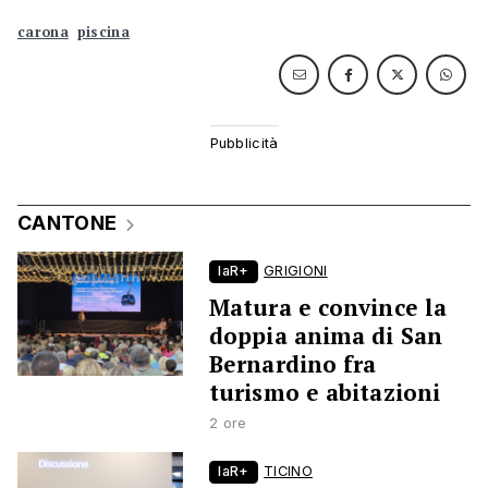
carona
piscina
CANTONE
laR+
GRIGIONI
Matura e convince la
doppia anima di San
Bernardino fra
turismo e abitazioni
2 ore
laR+
TICINO