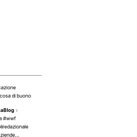
cazione
Tombola
cosa di buono
Fumetto
Vignette
aBlog
Scrivici
ia #wwf
liredazionale
aziende