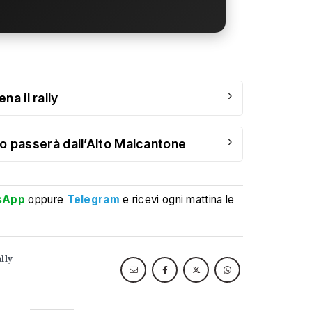
›
na il rally
›
cino passerà dall’Alto Malcantone
sApp
oppure
Telegram
e ricevi ogni mattina le
ally