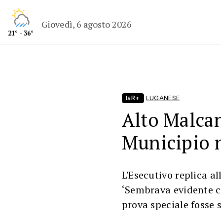
Giovedì, 6 agosto 2026
21° - 36°
laR+
LUGANESE
Alto Malcan
Municipio n
L'Esecutivo replica al
‘Sembrava evidente ch
prova speciale fosse 