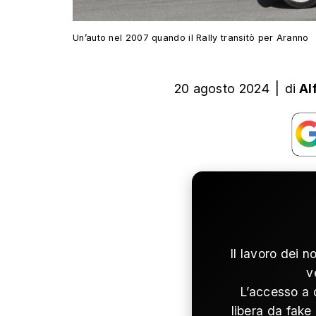
Un’auto nel 2007 quando il Rally transitò per Aranno
20 agosto 2024
|
di
Al
Il lavoro dei n
v
L’accesso a 
libera da fake 