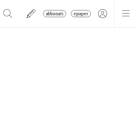
abbonati
epaper