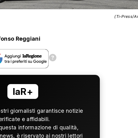
(Ti-Press/A
fonso Reggiani
laR+
ostri giornalisti garantisce notizie
erificate e affidabili.
questa informazione di qualità,
news, è riservato ai nostri lettori