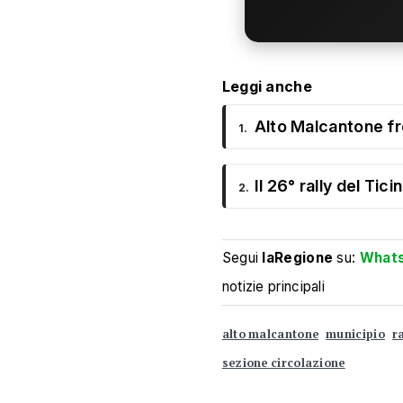
Leggi anche
Alto Malcantone fre
1.
Il 26° rally del Ti
2.
Segui
laRegione
su:
What
notizie principali
alto malcantone
municipio
r
sezione circolazione