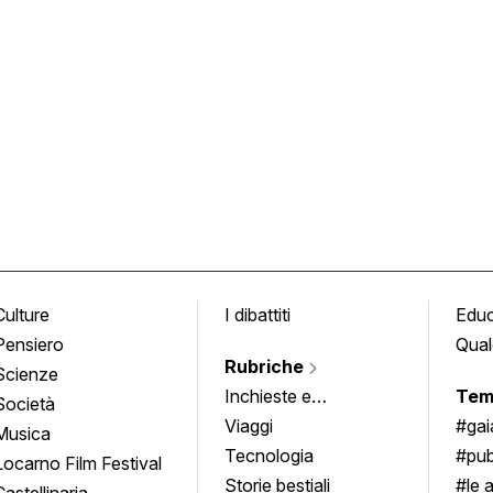
Culture
I dibattiti
Edu
Pensiero
Qual
Rubriche
Scienze
Inchieste e
Tem
Società
approfondimenti
Viaggi
#ga
Musica
Tecnologia
#pub
Locarno Film Festival
Storie bestiali
#le 