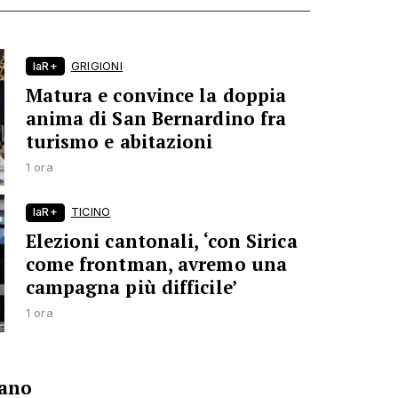
laR+
GRIGIONI
Matura e convince la doppia
anima di San Bernardino fra
turismo e abitazioni
1 ora
laR+
TICINO
Elezioni cantonali, ‘con Sirica
come frontman, avremo una
campagna più difficile’
1 ora
fano