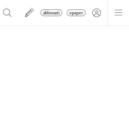
abbonati
epaper