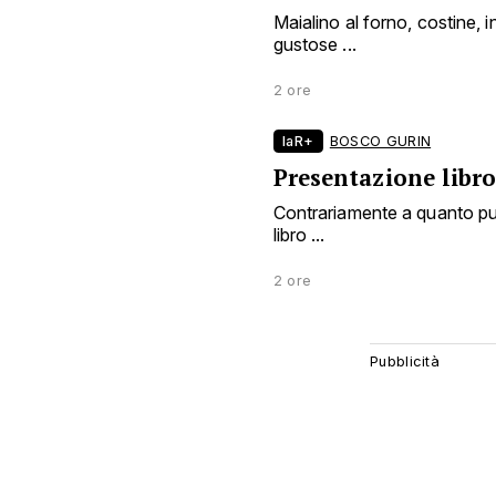
Maialino al forno, costine, i
gustose ...
2 ore
laR+
BOSCO GURIN
Presentazione libro
Contrariamente a quanto pubb
libro ...
2 ore