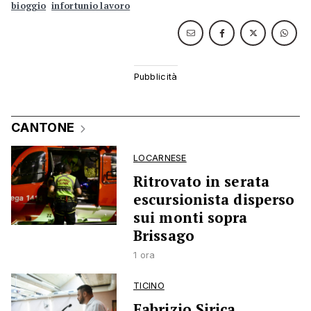
bioggio
infortunio lavoro
CANTONE
LOCARNESE
Ritrovato in serata
escursionista disperso
sui monti sopra
Brissago
1 ora
TICINO
Fabrizio Sirica