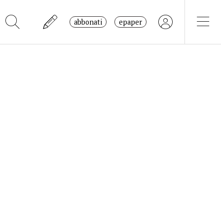
abbonati
epaper