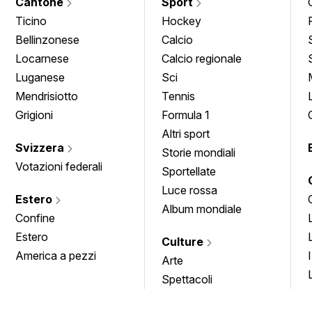
Cantone
Sport
Ticino
Hockey
Bellinzonese
Calcio
Locarnese
Calcio regionale
Luganese
Sci
Mendrisiotto
Tennis
Grigioni
Formula 1
Altri sport
Svizzera
Storie mondiali
Votazioni federali
Sportellate
Luce rossa
Estero
Album mondiale
Confine
Estero
Culture
America a pezzi
Arte
Spettacoli