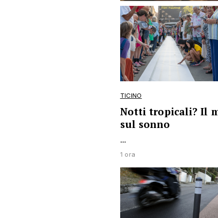
TICINO
Notti tropicali? Il
sul sonno
...
1 ora