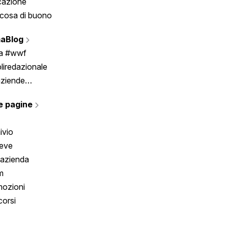
cazione
Tombola
cosa di buono
Fumetto
Vignette
aBlog
Scrivici
ia #wwf
liredazionale
aziende
rmano
e pagine
ivio
reve
 azienda
m
ozioni
orsi