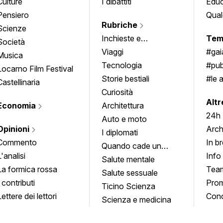
Culture
I dibattiti
Edu
Pensiero
Qual
Rubriche
Scienze
Inchieste e
Tem
Società
approfondimenti
Viaggi
#ga
Musica
Tecnologia
#pub
Locarno Film Festival
Storie bestiali
#le 
Castellinaria
Curiosità
info
Altr
Economia
Architettura
24h
Auto e moto
Opinioni
Arch
I diplomati
Commento
In b
Quando cade un
L'analisi
Info
quadro
Salute mentale
La formica rossa
Tea
Salute sessuale
I contributi
Prom
Ticino Scienza
Lettere dei lettori
Conc
Scienza e medicina