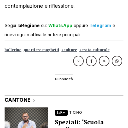
contemplazione e riflessione.
Segui
laRegione
su:
WhatsApp
oppure
Telegram
e
ricevi ogni mattina le notizie principali
ballerine
quartiere maghetti
sculture
serata culturale
CANTONE
laR+
TICINO
Speziali: ‘Scuola