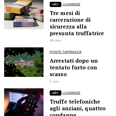
laR+
LUGANESE
Tre mesi di
carcerazione di
sicurezza alla
presunta truffatrice
48 min
PONTE CAPRIASCA
Arrestati dopo un
tentato furto con
scasso
2 ore
laR+
LUGANESE
Truffe telefoniche
agli anziani, quattro
condanne