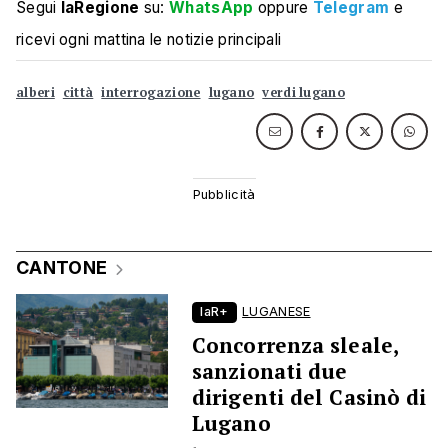
Segui
laRegione
su:
WhatsApp
oppure
Telegram
e
ricevi ogni mattina le notizie principali
alberi
città
interrogazione
lugano
verdi lugano
CANTONE
laR+
LUGANESE
Concorrenza sleale,
sanzionati due
dirigenti del Casinò di
Lugano