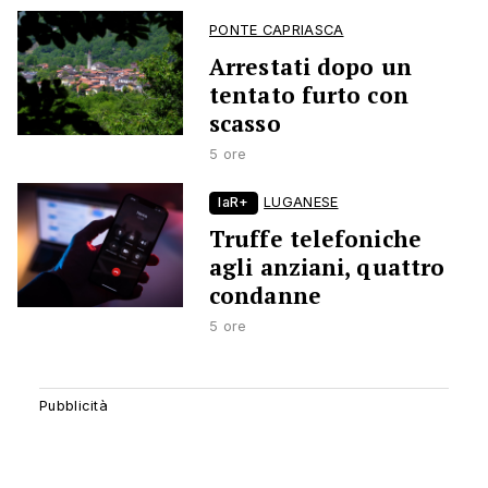
PONTE CAPRIASCA
Arrestati dopo un
tentato furto con
scasso
5 ore
laR+
LUGANESE
Truffe telefoniche
agli anziani, quattro
condanne
5 ore