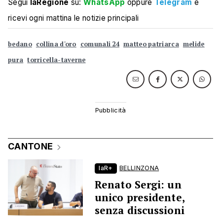
Segui
laRegione
su:
WhatsApp
oppure
Telegram
e
ricevi ogni mattina le notizie principali
bedano
collina d'oro
comunali 24
matteo patriarca
melide
pura
torricella-taverne
CANTONE
laR+
BELLINZONA
Renato Sergi: un
unico presidente,
senza discussioni