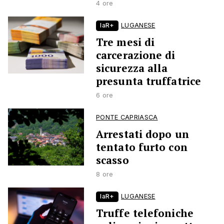
4 ore
laR+
LUGANESE
Tre mesi di
carcerazione di
sicurezza alla
presunta truffatrice
6 ore
PONTE CAPRIASCA
Arrestati dopo un
tentato furto con
scasso
8 ore
laR+
LUGANESE
Truffe telefoniche