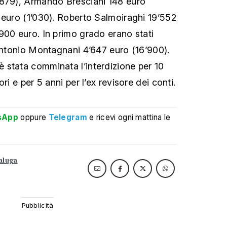
’879), Armando Bresciani 148 euro
 euro (1’030). Roberto Salmoiraghi 19’552
900 euro. In primo grado erano stati
rantonio Montagnani 4’647 euro (16’900).
stata comminata l’interdizione per 10
ri e per 5 anni per l’ex revisore dei conti.
sApp
oppure
Telegram
e ricevi ogni mattina le
aluga