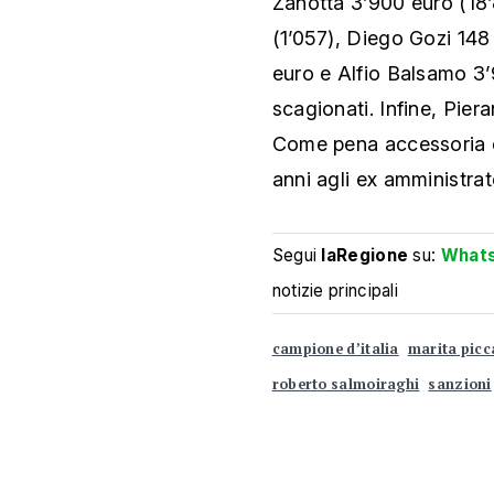
Zanotta 3’900 euro (18
(1’057), Diego Gozi 148
euro e Alfio Balsamo 3’
scagionati. Infine, Pie
Come pena accessoria è 
anni agli ex amministrato
Segui
laRegione
su:
What
notizie principali
campione d’italia
marita picc
roberto salmoiraghi
sanzioni