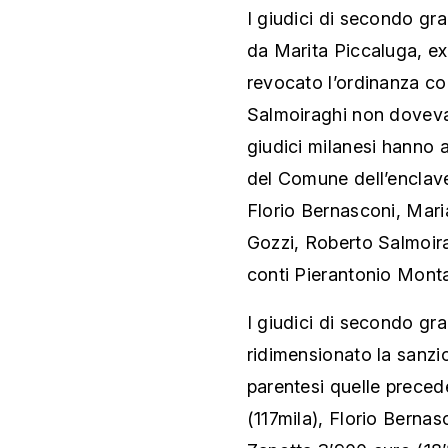
I giudici di secondo gr
da Marita Piccaluga, ex
revocato l’ordinanza co
Salmoiraghi non doveva
giudici milanesi hanno a
del Comune dell’enclave
Florio Bernasconi, Mar
Gozzi, Roberto Salmoira
conti Pierantonio Mont
I giudici di secondo g
ridimensionato la sanzi
parentesi quelle preced
(117mila), Florio Berna