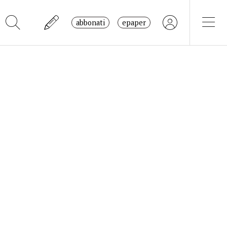
abbonati
epaper