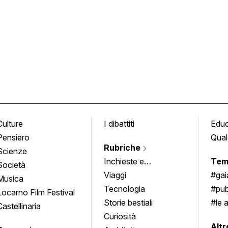
Culture
I dibattiti
Edu
Pensiero
Qual
Rubriche
Scienze
Inchieste e
Tem
Società
approfondimenti
Viaggi
#ga
Musica
Tecnologia
#pub
Locarno Film Festival
Storie bestiali
#le 
Castellinaria
Curiosità
info
Altr