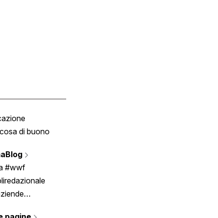
cazione
Tombola
cosa di buono
Fumetto
Vignette
aBlog
Scrivici
ia #wwf
liredazionale
aziende
rmano
e pagine