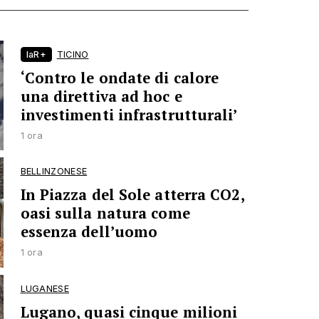
laR+
TICINO
‘Contro le ondate di calore
una direttiva ad hoc e
investimenti infrastrutturali’
1 ora
BELLINZONESE
In Piazza del Sole atterra CO2,
oasi sulla natura come
essenza dell’uomo
1 ora
LUGANESE
Lugano, quasi cinque milioni