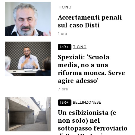
TICINO
Accertamenti penali
sul caso Disti
1 ora
laR+
TICINO
Speziali: ‘Scuola
media, no a una
riforma monca. Serve
agire adesso’
7 ore
laR+
BELLINZONESE
Un esibizionista (e
non solo) nel
sottopasso ferroviario