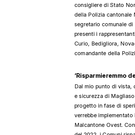
consigliere di Stato No
della Polizia cantonale
segretario comunale di 
presenti i rappresentant
Curio, Bedigliora, Novag
comandante della Poliz
‘Risparmieremmo dei
Dal mio punto di vista, 
e sicurezza di Maglias
progetto in fase di spe
verrebbe implementato 
Malcantone Ovest. Conf
del 2022, i Comuni rispa