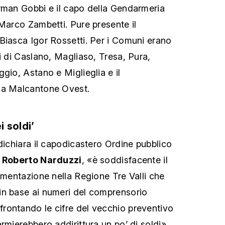
rman Gobbi e il capo della Gendarmeria
 Marco Zambetti. Pure presente il
Biasca Igor Rossetti. Per i Comuni erano
i di Caslano, Magliaso, Tresa, Pura,
gio, Astano e Miglieglia e il
ia Malcantone Ovest.
 soldi’
dichiara il capodicastero Ordine pubblico
o
Roberto Narduzzi
, «è soddisfacente il
rimentazione nella Regione Tre Valli che
in base ai numeri del comprensorio
rontando le cifre del vecchio preventivo
rmierebbero addirittura un po’ di soldi».