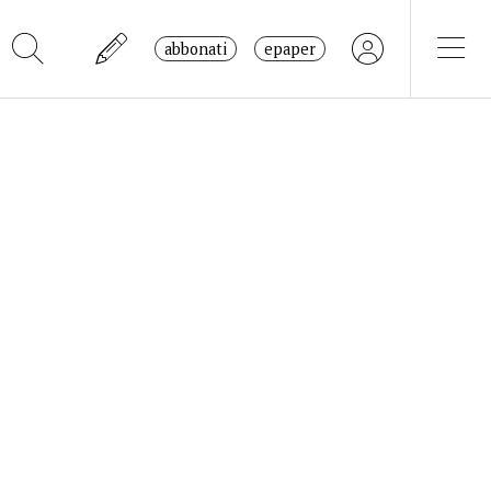
abbonati
epaper