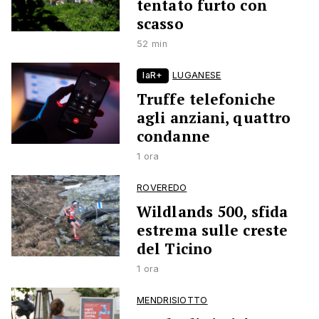
tentato furto con
scasso
52 min
laR+
LUGANESE
Truffe telefoniche
agli anziani, quattro
condanne
1 ora
ROVEREDO
Wildlands 500, sfida
estrema sulle creste
del Ticino
1 ora
MENDRISIOTTO